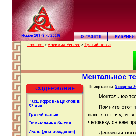
Номер 168 (3 кв 2026)
О ГАЗЕТЕ
РУБРИКИ
Главная
Алхимия Успеха
Третий навык
>
>
Ментальное те
Номер газеты:
3 квартал 2
СОДЕРЖАНИЕ
Ментальное те
Расшифровка циклов в
52 дня
Помните этот т
или в тысячу, и вы
Третий навык
человеку, он вам п
Осмысление бытия
Июль (дни рождения)
Денежный поток