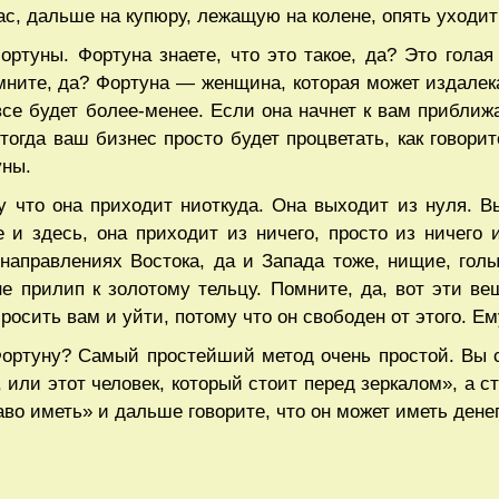
ас, дальше на купюру, лежащую на колене, опять уходит
ортуны. Фортуна знаете, что это такое, да? Это гола
ните, да? Фортуна — женщина, которая может издалека 
 все будет более-менее. Если она начнет к вам приближ
 тогда ваш бизнес просто будет процветать, как говорит
уны.
у что она приходит ниоткуда. Она выходит из нуля. В
 и здесь, она приходит из ничего, просто из ничего и
направлениях Востока, да и Запада тоже, нищие, голы
не прилип к золотому тельцу. Помните, да, вот эти в
росить вам и уйти, потому что он свободен от этого. Ем
ортуну? Самый простейший метод очень простой. Вы см
, или этот человек, который стоит перед зеркалом», а с
во иметь» и дальше говорите, что он может иметь денег 