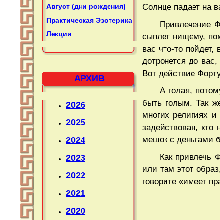
Август (дни рождения)
Солнце падает на в
Практическая Эзотерика
Привлечение Ф
Лекции
сыплет нищему, пом
вас что-то пойдет,
дотронется до вас,
Вот действие Форт
АРХИВ
А голая, потом
быть голым. Так же
2026
многих религиях и 
2025
задействован, кто 
2024
мешок с деньгами б
Как привлечь Ф
2023
или там этот образ
2022
говорите «имеет пра
2021
2020